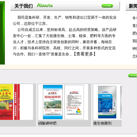
关于我们
新
我司是集科研、开发、生产、销售和进出口贸易于一体的实业
冬
公司，总部位于江苏。
复
公司自成立以来，坚持标准
高
、起点
高
的经营策略。设产品研
肥
发中心一处，汇集了大批微生物、土壤、植保、肥料等方面的专
我
业人才，技术上坚持自主研发创新的同时，兼容并蓄，海纳百
川，积极与各科研院所、高校、同行之间，开展多种形式的交流
钾
【查看更多】
与合作。我们一直恪守“质量是生命...
怎
硝酸磷钾肥
微生物菌剂