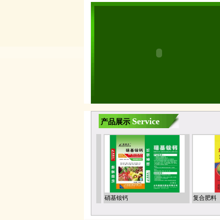
Service
产品展示
硝酸磷钾肥
硝基铵钙
复合肥料