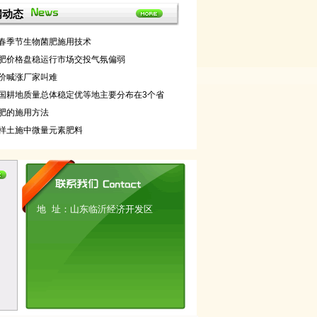
闻动态
春季节生物菌肥施用技术
肥价格盘稳运行市场交投气氛偏弱
价喊涨厂家叫难
国耕地质量总体稳定优等地主要分布在3个省
肥的施用方法
样土施中微量元素肥料
地 址：山东临沂经济开发区
钙镁硫酸铵
硝酸磷钾
硝酸铵钙钾